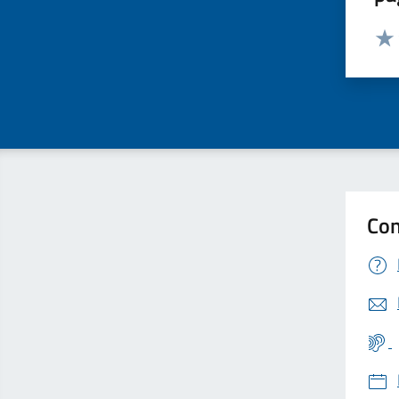
Valut
Valu
Con