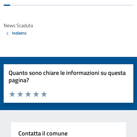
News Scaduta
Indietro
Quanto sono chiare le informazioni su questa
pagina?
Valuta da 1 a 5 stelle la pagina
Valuta 1 stelle su 5
Valuta 2 stelle su 5
Valuta 3 stelle su 5
Valuta 4 stelle su 5
Valuta 5 stelle su 5
Contatta il comune