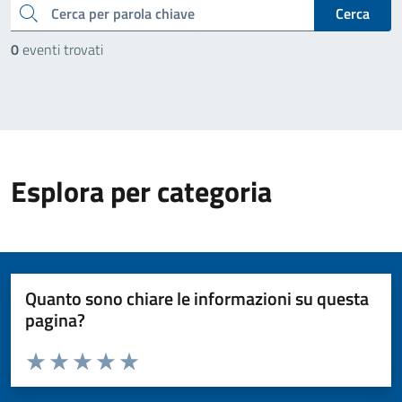
cerca
Cerca
0
eventi trovati
Esplora per categoria
Quanto sono chiare le informazioni su questa
pagina?
Valuta da 1 a 5 stelle la pagina
Valuta 1 stelle su 5
Valuta 2 stelle su 5
Valuta 3 stelle su 5
Valuta 4 stelle su 5
Valuta 5 stelle su 5