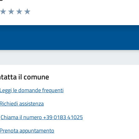
a da 1 a 5 stelle la pagina
ta 1 stelle su 5
Valuta 2 stelle su 5
Valuta 3 stelle su 5
Valuta 4 stelle su 5
Valuta 5 stelle su 5
tatta il comune
Leggi le domande frequenti
Richiedi assistenza
Chiama il numero +39 0183 41025
Prenota appuntamento