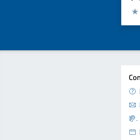
Valut
Valu
Con