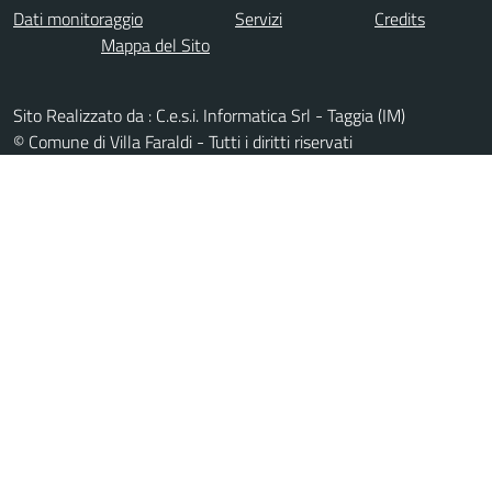
Dati monitoraggio
Servizi
Credits
Mappa del Sito
Sito Realizzato da : C.e.s.i. Informatica Srl - Taggia (IM)
© Comune di Villa Faraldi - Tutti i diritti riservati