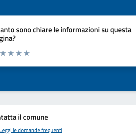
anto sono chiare le informazioni su questa
gina?
a da 1 a 5 stelle la pagina
ta 1 stelle su 5
Valuta 2 stelle su 5
Valuta 3 stelle su 5
Valuta 4 stelle su 5
Valuta 5 stelle su 5
tatta il comune
Leggi le domande frequenti