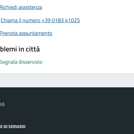
Richiedi assistenza
Chiama il numero +39 0183 41025
Prenota appuntamento
blemi in città
Segnala disservizio
ldi
E DI SERVIZIO