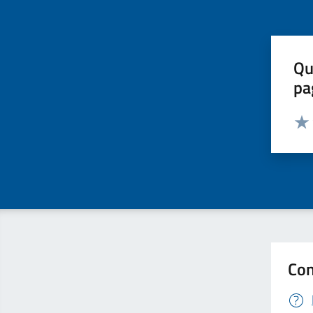
Qu
pa
Valut
Valu
Con