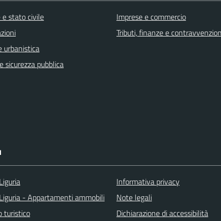
e stato civile
Imprese e commercio
zioni
Tributi, finanze e contravvenzion
 urbanistica
 e sicurezza pubblica
I
Liguria
Informativa privacy
Liguria - Appartamenti ammobili
Note legali
o turistico
Dichiarazione di accessibilità