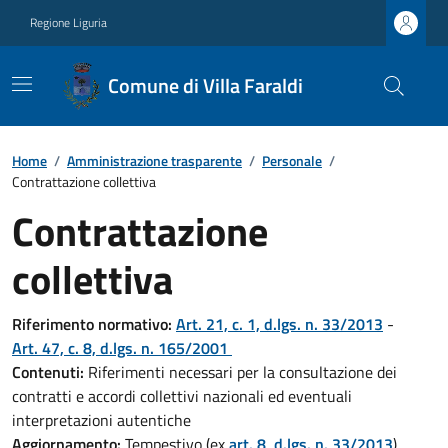
Regione Liguria
Comune di Villa Faraldi
Home
/
Amministrazione trasparente
/
Personale
/
Contrattazione collettiva
Contrattazione
collettiva
Riferimento normativo:
Art. 21, c. 1, d.lgs. n. 33/2013
-
Art. 47, c. 8, d.lgs. n. 165/2001
Contenuti:
Riferimenti necessari per la consultazione dei
contratti e accordi collettivi nazionali ed eventuali
interpretazioni autentiche
Aggiornamento:
Tempestivo (ex
art. 8, d.lgs. n. 33/2013
)