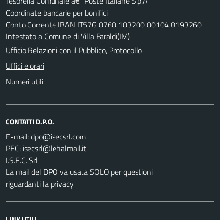
Tesoreria Comunale â€“ Poste Italiane S.p.A
Coordinate bancarie per bonifici
Conto Corrente IBAN IT57G 0760 103200 00104 8193260
Intestato a Comune di Villa Faraldi(IM)
Ufficio Relazioni con il Pubblico, Protocollo
Uffici e orari
Numeri utili
CONTATTI D.P.O.
E-mail:
PEC:
I.S.E.C. Srl
La mail del DPO va usata SOLO per questioni
riguardanti la privacy
LINK UTILI