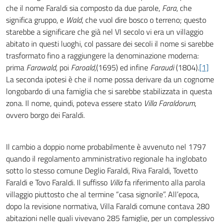
che il nome Faraldi sia composto da due parole,
Fara
, che
significa gruppo, e
Wald
, che vuol dire bosco o terreno; questo
starebbe a significare che già nel VI secolo vi era un villaggio
abitato in questi luoghi, col passare dei secoli il nome si sarebbe
trasformato fino a raggiungere la denominazione moderna:
prima
Farawald,
poi
Faroald,
(1695) ed infine
Faraudi
(1804).
[1]
La seconda ipotesi è che il nome possa derivare da un cognome
longobardo di una famiglia che si sarebbe stabilizzata in questa
zona. Il nome, quindi, poteva essere stato
Villa Faraldorum
,
ovvero borgo dei Faraldi.
Il cambio a doppio nome probabilmente è avvenuto nel 1797
quando il regolamento amministrativo regionale ha inglobato
sotto lo stesso comune Deglio Faraldi, Riva Faraldi, Tovetto
Faraldi e Tovo Faraldi. Il suffisso
Villa
fa riferimento alla parola
villaggio piuttosto che al termine “casa signorile”. All’epoca,
dopo la revisione normativa, Villa Faraldi comune contava 280
abitazioni nelle quali vivevano 285 famiglie, per un complessivo